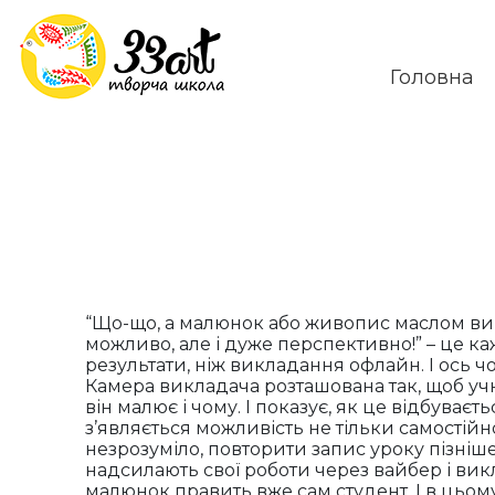
Головна
“Що-що, а малюнок або живопис маслом ви
можливо, але і дуже перспективно!” – це к
результати, ніж викладання офлайн. І ось ч
Камера викладача розташована так, щоб учн
він малює і чому. І показує, як це відбуваєт
з’являється можливість не тільки самості
незрозуміло, повторити запис уроку пізніше
надсилають свої роботи через вайбер і вик
малюнок править вже сам студент. І в цьо