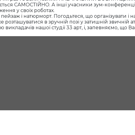
юється САМОСТІЙНО. А інші учасники зум-конференці
ження у своїх роботах.
 пейзаж і натюрморт. Погодьтеся, що організувати і 
е розташуватися в зручній позі у затишній звичній а
викладачів нашої студії 33 арт, і, запевняємо, що В