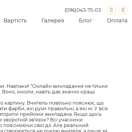
(096)043-75-03
Вартість
Галерея
Блог
Оплата
и. Навпаки! “Онлайн викладання не тільки
Воно, інколи, навіть дає значно кращі
бо картину. Вчитель повільно пояснює, що
и фарби, які рухи правильні, а які ні. У всіх
повторити прийоми викладача. Якщо щось
е зворотній зв’язок? Всі учасники
о пояснюючи свої дії. Але реальний
а створюється не рукою вчителя, а лише за