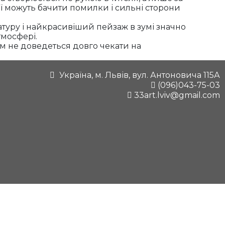
ї можуть бачити помилки і сильні сторони
натуру і найкрасивіший пейзаж в зумі значно
тмосфері.
ам не доведеться довго чекати на
Україна, м. Львів, вул. Антоновича 115А
(096)043-75-03
33art.lviv@gmail.com