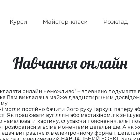
Курси
Майстер-класи
Розклад
Навчання онлайн
кладати онлайн неможливо” – впевнено подумаєте в
аже Вам викладач з майже двадцятирічним досвідом. 
ому:
і могли постійно бачити його руку і аркуш паперу а
ься. Як працювати вугіллям або мастихіном, як змішуват
йно намалювати картину, слухаючи пояснення, але і 
 і розібратися зі всіма моментами детальніше. А як ж
ладач виправляє їх в електронному форматі, детальн
му як раз і є величезний НАВЧАЛЬНИЙ ЕФЕКТ. Картин